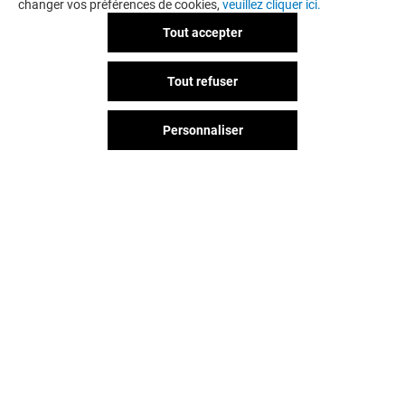
changer vos préférences de cookies,
veuillez cliquer ici.
Tout accepter
Tout refuser
Personnaliser
Vous avez quitté Rives D'arcins ?
L'aventure continue sur les
réseaux sociaux !