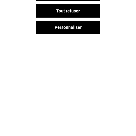
Tout refuser
Personnaliser
Vous avez quitté Rives D'arcins ?
L'aventure continue sur les
réseaux sociaux !