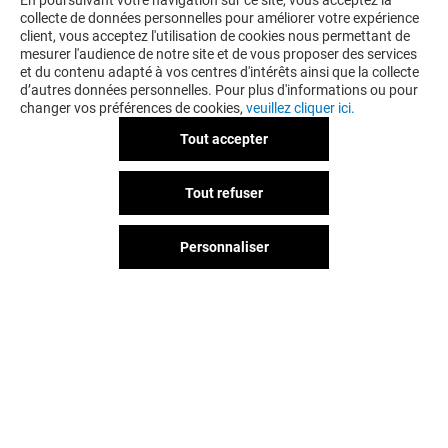
VOUS EN VOULEZ PLUS ? VOUS
En poursuivant votre navigation sur ce site, vous acceptez la
collecte de données personnelles pour améliorer votre expérience
AIMEREZ PEUT-ÊTRE
client, vous acceptez l'utilisation de cookies nous permettant de
mesurer l'audience de notre site et de vous proposer des services
et du contenu adapté à vos centres d'intérêts ainsi que la collecte
d’autres données personnelles. Pour plus d'informations ou pour
changer vos préférences de cookies,
veuillez cliquer ici.
Tout accepter
Tout refuser
Personnaliser
ASHTON
BOSS
Fermé
Fermé