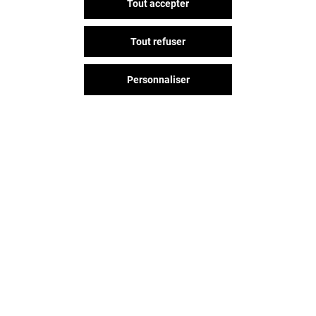
Tout accepter
Tout refuser
Personnaliser
FREE
SFR
Fermé
Fermé
Vous avez quitté Rives D'arcins ?
L'aventure continue sur les
réseaux sociaux !